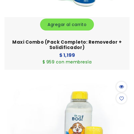
Agregar al carrito
Maxi Combo (Pack Completo: Removedor +
Solidificador)
Precio
$ 1,199
habitual
$ 959 con membresía