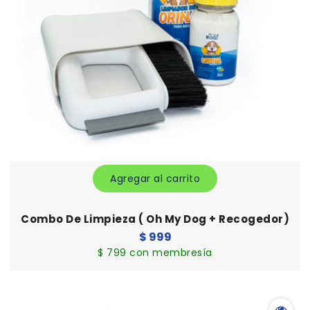
Agregar al carrito
Combo De Limpieza ( Oh My Dog + Recogedor)
Precio
$ 999
habitual
$ 799 con membresía