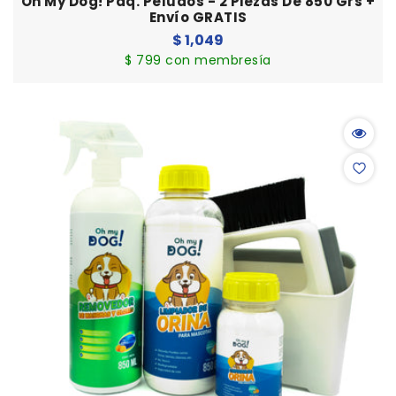
Oh My Dog! Paq. Peludos - 2 Piezas De 850 Grs +
Envío GRATIS
Precio
$ 1,049
habitual
$ 799 con membresía