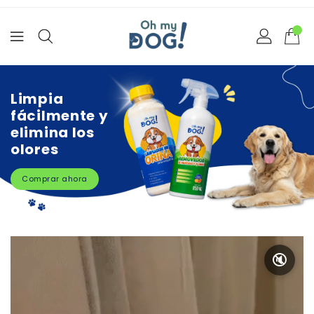
Ir
directamente
al
contenido
Limpia
fácilmente y
elimina los
olores
Comprar ahora
🔇