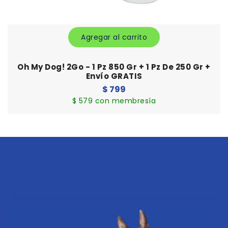
Agregar al carrito
Oh My Dog! 2Go - 1 Pz 850 Gr + 1 Pz De 250 Gr +
Envío GRATIS
Precio
$ 799
habitual
$ 579 con membresía