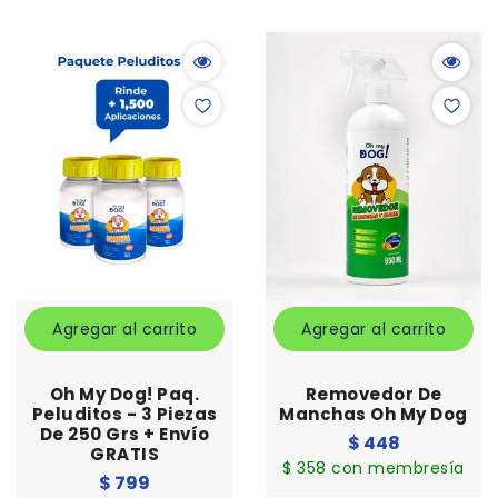
Agregar al carrito
Agregar al carrito
Oh My Dog! Paq.
Removedor De
Peluditos - 3 Piezas
Manchas Oh My Dog
De 250 Grs + Envío
Precio
$ 448
GRATIS
habitual
$ 358 con membresía
Precio
$ 799