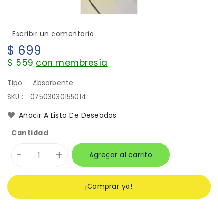
Escribir un comentario
Precio
$ 699
habitual
$ 559
con membresía
Tipo :
Absorbente
SKU :
07503030155014
Añadir A Lista De Deseados
Cantidad
-
+
Agregar al carrito
¡Comprar ya!