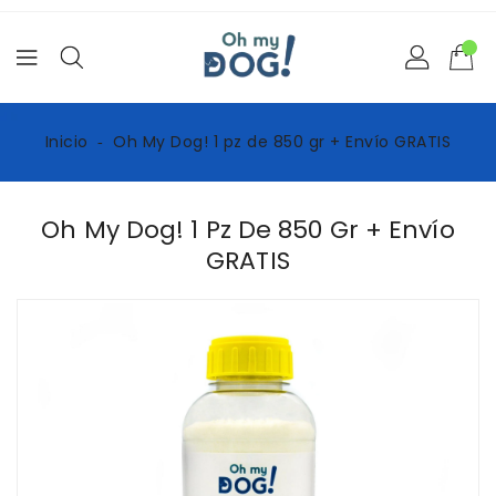
Ir
directamente
al
contenido
Inicio
‐
Oh My Dog! 1 pz de 850 gr + Envío GRATIS
Oh My Dog! 1 Pz De 850 Gr + Envío
GRATIS