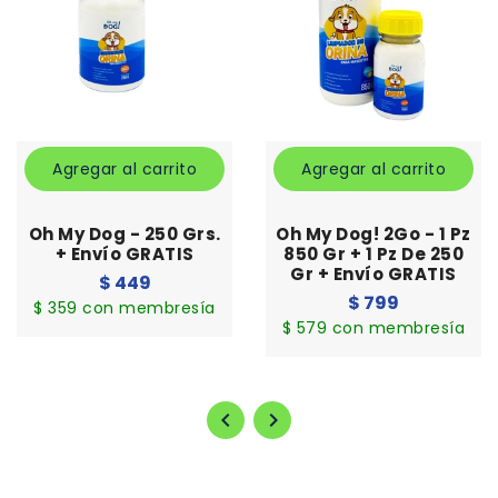
Agregar al carrito
Agregar al carrito
Oh My Dog - 250 Grs.
Oh My Dog! 2Go - 1 Pz
+ Envío GRATIS
850 Gr + 1 Pz De 250
Gr + Envío GRATIS
Precio
$ 449
Precio
$ 799
habitual
$ 359 con membresía
habitual
$ 579 con membresía