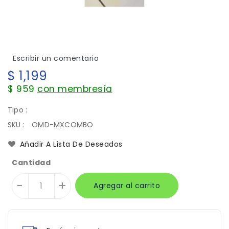
Escribir un comentario
Precio
$ 1,199
habitual
$ 959
con membresía
Tipo :
SKU :
OMD-MXCOMBO
Añadir A Lista De Deseados
Cantidad
-
+
Agregar al carrito
Translation
Translation
missing:
missing:
es.general.accessibility.error
es.products.product.quantity_minimum_message